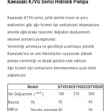
Kawasaki K7VG Serisi Hidrolik Pompa
Kawasaki K7VG serisi, çelik üretim tesisi ve pres
makineleri gibi ağır hizmet tipi endüstriyel ekipmanlara
yönelik eğik plaka tasarımlı değişken deplasmanlı
eksenel pistonlu pompalardır.
Verimliliği artırmaya ve gürültüyü azaltmaya yönelik
Kawasaki’nin en son teknolojileri sayesinde yüksek
pompa verimliliği ve düşük gürültü elde ediliyor.
Ağır hizmet tipi rulmanların benimsenmesi uzun ömür
sağlamıştır.
Modeli
K7VG180
K7VG265
K7VG500
cm3
180
270
500
Yer Değiştirme (
)
Oy
35
45
Basınç
(MPa)
Doruğa ulaşmak
40
50