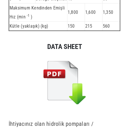
Maksimum Kendinden Emişli
1,800
1,600
1,350
-1
Hız (min
)
Kütle (yaklaşık) (kg)
150
215
560
DATA SHEET
İhtiyacınız olan hidrolik pompaları /