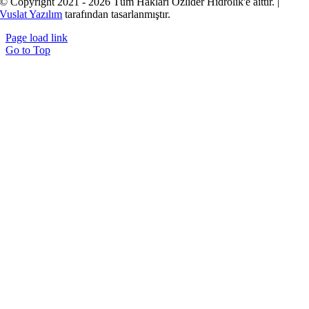
© Copyright 2021 - 2026 Tüm Hakları Özlider Hidrolik'e aittir. |
Vuslat Yazılım
tarafından tasarlanmıştır.
Page load link
Go to Top